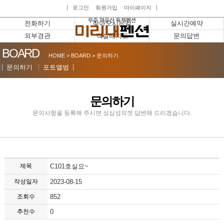
로그인
회원가입
마이페이지
전화하기
찾아오시는길
실시간예약
외부경관
객실배치도
문의답변
BOARD
HOME > BOARD > 문의하기
문의하기
포토앨범
문의하기
문의사항을 등록해 주시면 성심성의껏 답변해 드리겠습니다.
제목
C101호실요~
작성일자
2023-08-15
조회수
852
추천수
0