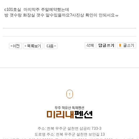
c101호실 마지막주 주말예약했는데
방 갯수랑 화장실 갯수 알수있을까요?사진상 확인이 안되서요ㅠ
↑
주소: 전북 무주군 설천면 삼공리 733-3
도로명 주소: 전북 무주군 설천면 보안길 13