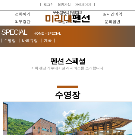
로그인
회원가입
마이페이지
전화하기
찾아오시는길
실시간예약
외부경관
객실배치도
문의답변
SPECIAL
HOME > SPECIAL
수영장
바베큐장
계곡
펜션 스페셜
저희 펜션의 부대시설과 서비스를 소개합니다!
수영장